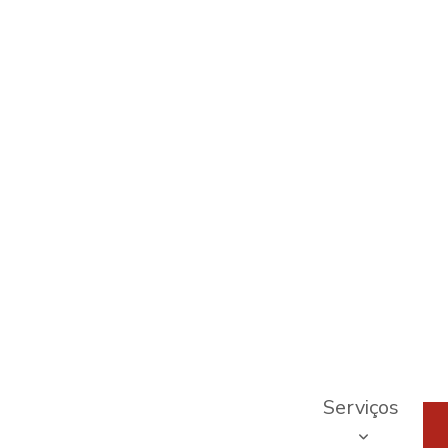
Serviços