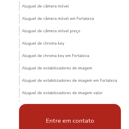
Aluguel de câmera móvel
Aluguel de câmera móvel em Fortaleza
Aluguel de câmera móvel preço
Aluguel de chroma key
Aluguel de chroma key em Fortaleza
Aluguel de estabilizadores de imagem
Aluguel de estabilizadores de imagem em Fortaleza
Aluguel de estabilizadores de imagem valor
Aluguel de gimbal
Aluguel de mini grua filmagem
Entre em contato