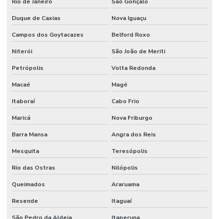
Rio de Janeiro
São Gonçalo
Serviço de transmissão de cirurgia
Duque de Caxias
Nova Iguaçu
Studio para cursos live em Fortaleza
Campos dos Goytacazes
Belford Roxo
Studio para gravação de cursos ead em Fortaleza
Niterói
São João de Meriti
Studio para gravação em Fortaleza
Petrópolis
Volta Redonda
Studio para lives em Fortaleza
Macaé
Magé
Studio para transmissão de curso ao vivo
Itaboraí
Cabo Frio
Telão de led para casamento em sp
Maricá
Nova Friburgo
Telão de led para congresso
Barra Mansa
Angra dos Reis
Telão de led para palco
Mesquita
Teresópolis
Rio das Ostras
Nilópolis
Telão de led para palestra
Queimados
Araruama
Transmissão com câmera móvel e link sem fio
Resende
Itaguaí
Valor locação de tv
São Pedro da Aldeia
Itaperuna