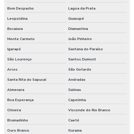
Locação de tv
Bom Despacho
Lagoa da Prata
Locação de tv em Fortaleza
Leopoldina
Guaxupé
Bocaiuva
Diamantina
Locação de tv sp
Monte Carmelo
João Pinheiro
Onde alugar projetor
Igarapé
Santana do Paraíso
Painel de led aluguel
São Lourenço
Santos Dumont
Painel de led para locação
Arcos
São Gotardo
Painel de led outdoor aluguel
Santa Rita do Sapucaí
Andradas
Preço aluguel projetor de vídeo
Almenara
Salinas
Preço drone filmagem
Boa Esperança
Capelinha
Projeção mapeada
Oliveira
Visconde do Rio Branco
Quanto custa aluguel painel de led
Brumadinho
Caeté
Serviço de filmagem com drone
Ouro Branco
Iturama