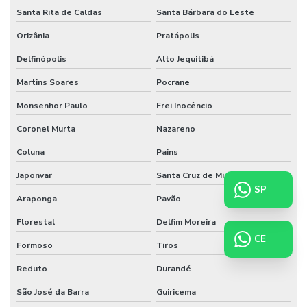
Santa Rita de Caldas
Santa Bárbara do Leste
Orizânia
Pratápolis
Delfinópolis
Alto Jequitibá
Martins Soares
Pocrane
Monsenhor Paulo
Frei Inocêncio
Coronel Murta
Nazareno
Coluna
Pains
Japonvar
Santa Cruz de Minas
SP
Araponga
Pavão
Florestal
Delfim Moreira
CE
Formoso
Tiros
Reduto
Durandé
São José da Barra
Guiricema