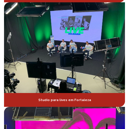
Estúdio para gravação de curso em Fortaleza
Gravação de comercial
Gravação de comercial online
Gravação de curso ead em Fortaleza
Gravação de curso ead valor
Gravação de curso online em Fortaleza
Gravação de eventos corporativos
Gravação de transmissão ao vivo em Fortaleza
Gravação de videoaulas
Studio para lives em Fortaleza
Locação de câmera móvel preço
Locação de chroma key
Locação de estabilizadores de imagem