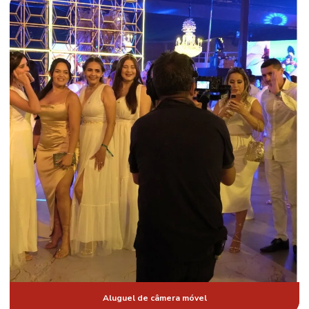
Empresa de gravação de curso com chroma key
Empresa de gravação de curso em Fortaleza
Empresa de transmissão ao vivo em Fortaleza
Empresa de transmissão ao vivo para redes sociais
Empresa de transmissão de cirurgia ao vivo
Empresa de transmissão de cirurgia ao vivo em Fortaleza
Empresa de transmissão de cirurgia em Fortaleza
Empresa de transmissão profissional de eventos
Empresa videoconferência
Estúdio com chroma key
Estudio com chroma key em Fortaleza
Aluguel de câmera móvel
Estúdio para gravação de curso