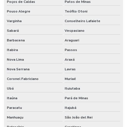
Poços de Caldas
Patos de Minas
Drone para gravar vídeo
Pouso Alegre
Teófilo Otoni
Empresa especializada em transmissão ao vivo
Varginha
Conselheiro Lafaiete
Empresa de filmagem com drone
Sabará
Vespasiano
Barbacena
Araguari
Empresa de transmissão ao vivo
Itabira
Passos
Estúdio de gravação em Fortaleza
Nova Lima
Araxá
Filmagem com drone
Nova Serrana
Lavras
Filmagem com drone preço
Coronel Fabriciano
Muriaé
Filmagem com drone valor
Ubá
Ituiutaba
Gravação com drones
Itaúna
Pará de Minas
Grua de filmagem profissional
Paracatu
Itajubá
Locação de gruas
Manhuaçu
São João del Rei
Locação de gruas preço
Patrocínio
Caratinga