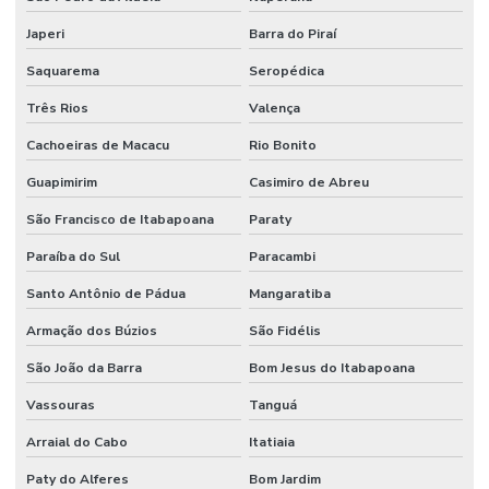
Vídeo mapping empresas
Japeri
Barra do Piraí
Video mapping preço
Saquarema
Seropédica
Aluguel de datashow
Três Rios
Valença
Aluguel de datashow em Fortaleza
Cachoeiras de Macacu
Rio Bonito
Aluguel de datashow preço
Guapimirim
Casimiro de Abreu
Aluguel de datashow e tela
São Francisco de Itabapoana
Paraty
Aluguel de drone para filmagem
Paraíba do Sul
Paracambi
Aluguel de drone em Fortaleza
Santo Antônio de Pádua
Mangaratiba
Armação dos Búzios
São Fidélis
Aluguel de estúdio
São João da Barra
Bom Jesus do Itabapoana
Aluguel de estúdio filmagem
Vassouras
Tanguá
Aluguel de estúdio para gravação
Arraial do Cabo
Itatiaia
Aluguel de estúdio de gravação preço
Paty do Alferes
Bom Jardim