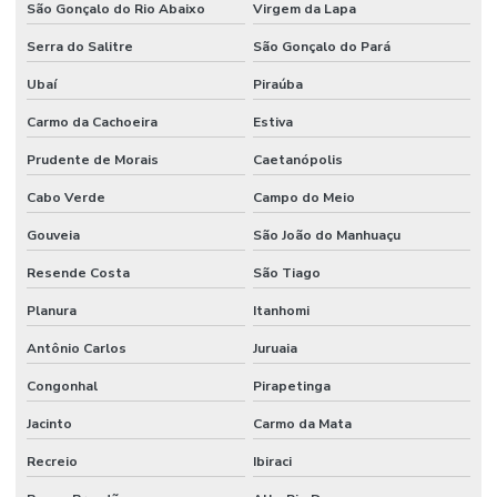
São Gonçalo do Rio Abaixo
Virgem da Lapa
Serra do Salitre
São Gonçalo do Pará
Ubaí
Piraúba
Carmo da Cachoeira
Estiva
Prudente de Morais
Caetanópolis
Cabo Verde
Campo do Meio
Gouveia
São João do Manhuaçu
Resende Costa
São Tiago
Planura
Itanhomi
Antônio Carlos
Juruaia
Congonhal
Pirapetinga
Jacinto
Carmo da Mata
Recreio
Ibiraci