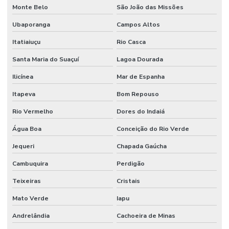
Monte Belo
São João das Missões
Ubaporanga
Campos Altos
Itatiaiuçu
Rio Casca
Santa Maria do Suaçuí
Lagoa Dourada
Ilicínea
Mar de Espanha
Itapeva
Bom Repouso
Rio Vermelho
Dores do Indaiá
Água Boa
Conceição do Rio Verde
Jequeri
Chapada Gaúcha
Cambuquira
Perdigão
Teixeiras
Cristais
Mato Verde
Iapu
Andrelândia
Cachoeira de Minas