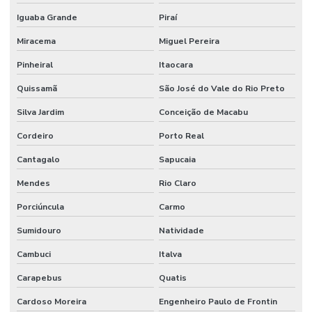
Aluguel de estúdio para podcast valor
Iguaba Grande
Piraí
Aluguel de estúdio para youtuber
Miracema
Miguel Pereira
Aluguel de grua para filmagem
Pinheiral
Itaocara
Aluguel de gruas
Quissamã
São José do Vale do Rio Preto
Aluguel de led
Silva Jardim
Conceição de Macabu
Aluguel de led para eventos
Cordeiro
Porto Real
Aluguel de painel de led
Cantagalo
Sapucaia
Aluguel de painel de led para eventos
Mendes
Rio Claro
Porciúncula
Carmo
Aluguel de painel de led em Fortaleza
Sumidouro
Natividade
Aluguel de painel de led sp
Cambuci
Italva
Aluguel de painel de led valor
Carapebus
Quatis
Aluguel de projetor
Cardoso Moreira
Engenheiro Paulo de Frontin
Aluguel de projetor Fortaleza