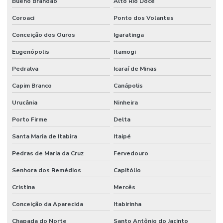
Bueno Brandão
Alto Rio Doce
Coroaci
Ponto dos Volantes
Conceição dos Ouros
Igaratinga
Eugenópolis
Itamogi
Pedralva
Icaraí de Minas
Capim Branco
Canápolis
Urucânia
Ninheira
Porto Firme
Delta
Santa Maria de Itabira
Itaipé
Pedras de Maria da Cruz
Fervedouro
Senhora dos Remédios
Capitólio
Cristina
Mercês
Conceição da Aparecida
Itabirinha
Chapada do Norte
Santo Antônio do Jacinto