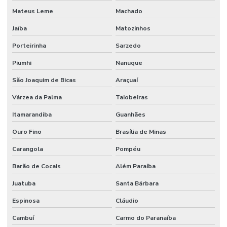
Serviços de estúdio de gravação
Mateus Leme
Machado
Jaíba
Matozinhos
Telão de led aluguel preço
Porteirinha
Sarzedo
Totem aluguel
Piumhi
Nanuque
Totem digital aluguel
São Joaquim de Bicas
Araçuaí
Totem interativo aluguel
Várzea da Palma
Taiobeiras
Itamarandiba
Guanhães
Ouro Fino
Brasília de Minas
Carangola
Pompéu
Barão de Cocais
Além Paraíba
Juatuba
Santa Bárbara
Espinosa
Cláudio
Cambuí
Carmo do Paranaíba