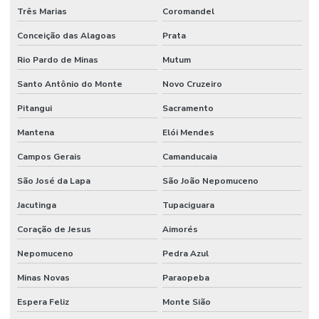
Três Marias
Coromandel
Conceição das Alagoas
Prata
Rio Pardo de Minas
Mutum
Santo Antônio do Monte
Novo Cruzeiro
Pitangui
Sacramento
Mantena
Elói Mendes
Campos Gerais
Camanducaia
São José da Lapa
São João Nepomuceno
Jacutinga
Tupaciguara
Coração de Jesus
Aimorés
Nepomuceno
Pedra Azul
Minas Novas
Paraopeba
Espera Feliz
Monte Sião