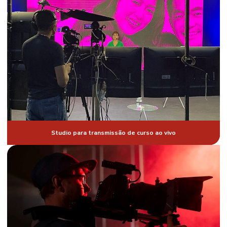
Locação de estabilizadores de imagem preço
Locação de estúdio de gravação
Locação de mini grua filmagem Fortaleza
Locação de mini grua filmagem preço
Locação de telão
Painel de led de alta resolução
Painel de led para congresso
Studio para transmissão de curso ao vivo
Painel de led curvo em sp
Painel de led para eventos
Produção de vt em Fortaleza CE
Produção de vt em Fortaleza Ceará
Produtora audiovisual Fortaleza