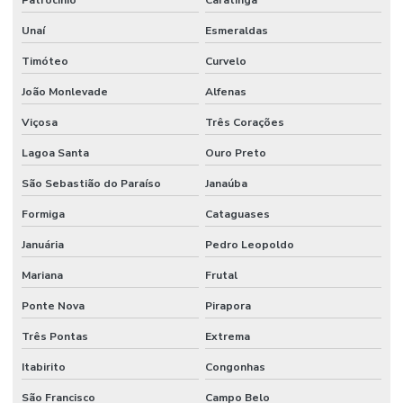
Locação de gruas em São Paulo
Unaí
Esmeraldas
Locação de painel de led
Timóteo
Curvelo
João Monlevade
Alfenas
Locação de painel de led para eventos
Viçosa
Três Corações
Locação de painel de led em Fortaleza
Lagoa Santa
Ouro Preto
Locação de painel de led outdoor
São Sebastião do Paraíso
Janaúba
Locação de painel de led em São Paulo
Formiga
Cataguases
Locação de projetor
Januária
Pedro Leopoldo
Locação de projetor preço
Mariana
Frutal
Locação de projetor e telão
Ponte Nova
Pirapora
Locação de telão de led
Três Pontas
Extrema
Locação de totem digital
Itabirito
Congonhas
Locação de totem touch screen
São Francisco
Campo Belo