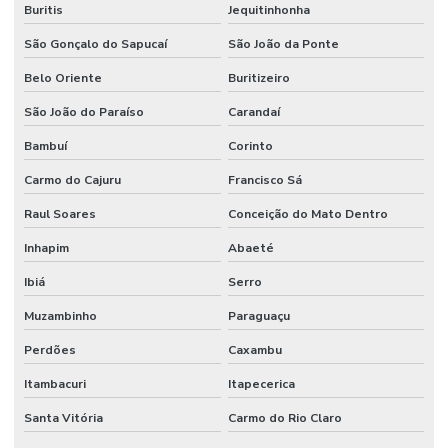
Buritis
Jequitinhonha
São Gonçalo do Sapucaí
São João da Ponte
Belo Oriente
Buritizeiro
São João do Paraíso
Carandaí
Bambuí
Corinto
Carmo do Cajuru
Francisco Sá
Raul Soares
Conceição do Mato Dentro
Inhapim
Abaeté
Ibiá
Serro
Muzambinho
Paraguaçu
Perdões
Caxambu
Itambacuri
Itapecerica
Santa Vitória
Carmo do Rio Claro