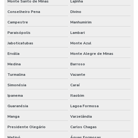
Monte Santo de Minas
Lajinha
Conselheiro Pena
Divino
Campestre
Manhumirim
Paraisópolis
Lambari
Jaboticatubas
Monte Azul
Ervália
Monte Alegre de Minas
Medina
Barroso
Turmalina
Vazante
Simonésia
Caraí
Ipanema
Itaobim
Guaranésia
Lagoa Formosa
Manga
Varzelândia
Presidente Olegário
Carlos Chagas
Matipó
Águas Formosas