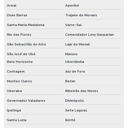
Areal
Aperibé
Aluguel de projetor e telão
Duas Barras
Trajano de Moraes
Aluguel de retro projetor
Santa Maria Madalena
Varre-Sai
Aluguel de telão de led
Rio das Flores
Comendador Levy Gasparian
Aluguel de telão de led preço
São Sebastião do Alto
Laje do Muriaé
Aluguel de totem
São José de Ubá
Macuco
Belo Horizonte
Uberlândia
Aluguel de totem digital
Contagem
Juiz de Fora
Aluguel de totem para eventos
Montes Claros
Betim
Aluguel de tv
Uberaba
Ribeirão das Neves
Aluguel de tv para eventos
Governador Valadares
Divinópolis
Aluguel de tv em Fortaleza
Ipatinga
Sete Lagoas
Aluguel de tv em São Paulo
Santa Luzia
Ibirité
Drone de filmagem profissional